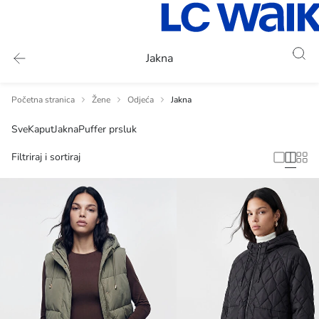
Jakna
Početna stranica
Žene
Odjeća
Jakna
Sve
Kaput
Jakna
Puffer prsluk
Filtriraj i sortiraj