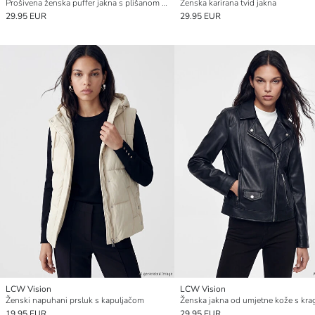
Prošivena ženska puffer jakna s plišanom kragnom
Ženska karirana tvid jakna
29.95 EUR
29.95 EUR
LCW Vision
LCW Vision
Ženski napuhani prsluk s kapuljačom
Ženska jakna od umjetne kože s kr
19.95 EUR
29.95 EUR