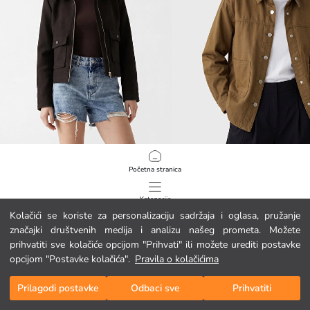
XSIDE
LCWAIKIKI Classic
Početna stranica
Ženska cachet jakna s kragnom košulje
Ženska traper jakna s kragnom
24.95 EUR
24.95 EUR
Kategorije
Kolačići se koriste za personalizaciju sadržaja i oglasa, pružanje
značajki društvenih medija i analizu našeg prometa. Možete
Moja košarica
1
/
158
prihvatiti sve kolačiće opcijom "Prihvati" ili možete urediti postavke
opcijom "Postavke kolačića".
Pravila o kolačićima
Prilagodi postavke
Odbaci sve
Prihvatiti