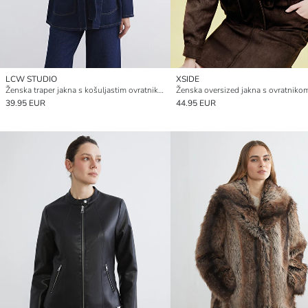
LCW STUDIO
XSIDE
Ženska traper jakna s košuljastim ovratnikom i pojasom u struku
39.95 EUR
44.95 EUR