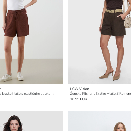
c
LCW Vision
e kratke hlače s elastičnim strukom
Ženske Plisirane Kratke Hlače S Reme
16.95 EUR