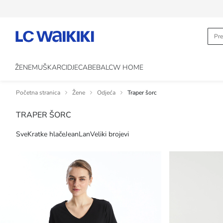
ŽENE
MUŠKARCI
DJECA
BEBA
LCW HOME
Početna stranica
Žene
Odjeća
Traper šorc
TRAPER ŠORC
Sve
Kratke hlače
Jean
Lan
Veliki brojevi