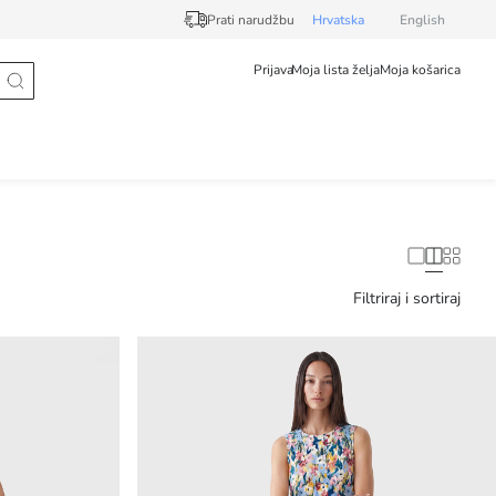
Prati narudžbu
Hrvatska
English
Prijava
Moja lista želja
Moja košarica
Filtriraj i sortiraj