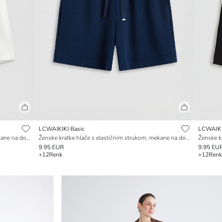
LCWAIKIKI Basic
LCWAIKI
Ženske kratke hlače s elastičnim strukom, mekane na dodir
Ženske kratke hlače s elastičnim strukom, mekane na dodir
9.95 EUR
9.95 EU
+12
Renk
+12
Renk