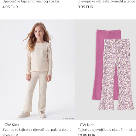
Djevojačke tajice normalnog struka
4.95 EUR
9.95 EUR
LCW Kids
LCW Kids
Zvonolike tajice za djevojčice, pakiranje od 2 komada
8.95 EUR
10.95 EUR