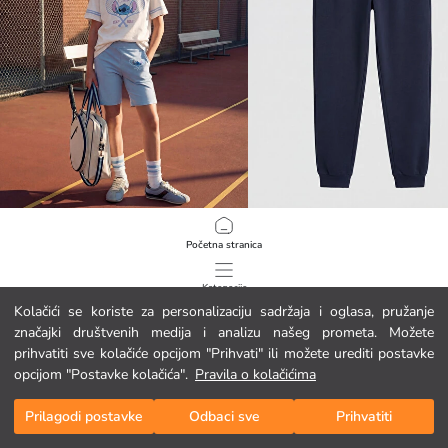
LCW Kids
LCW Kids
Početna stranica
Stitch tiskane dječje tajice mekog dodira
9.95 EUR
9.95 EUR
Kategorije
Kolačići se koriste za personalizaciju sadržaja i oglasa, pružanje
značajki društvenih medija i analizu našeg prometa. Možete
Moja košarica
1
/
198
prihvatiti sve kolačiće opcijom "Prihvati" ili možete urediti postavke
opcijom "Postavke kolačića".
Pravila o kolačićima
Prilagodi postavke
Odbaci sve
Prihvatiti