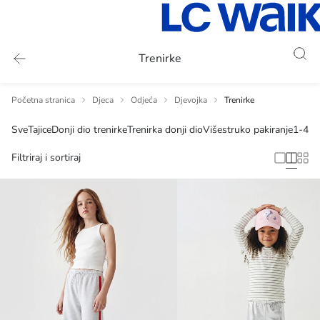
Trenirke
Početna stranica
Djeca
Odjeća
Djevojka
Trenirke
Sve
Tajice
Donji dio trenirke
Trenirka donji dio
Višestruko pakiranje
1-4 y
Filtriraj i sortiraj