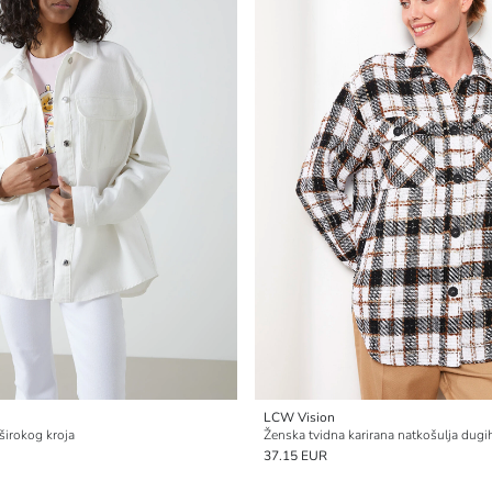
LCW Vision
širokog kroja
37.15 EUR