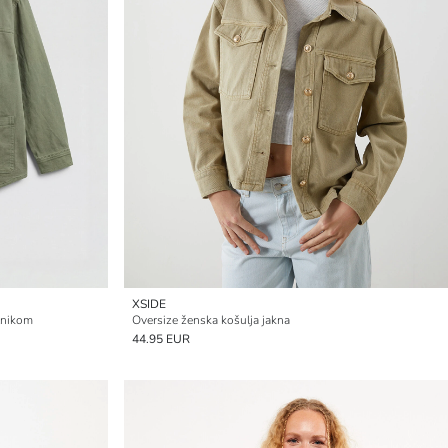
XSIDE
atnikom
Oversize ženska košulja jakna
44.95 EUR