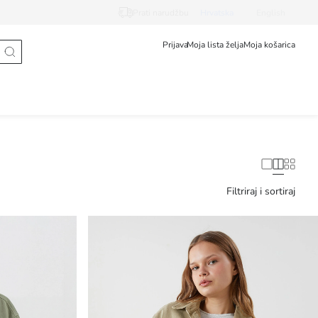
Prati narudžbu
Hrvatska
English
Prijava
Moja lista želja
Moja košarica
Filtriraj i sortiraj