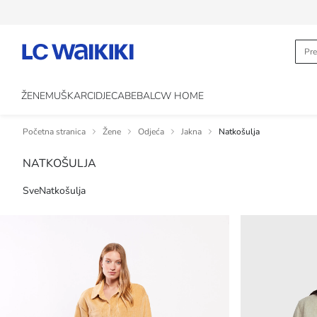
ŽENE
MUŠKARCI
DJECA
BEBA
LCW HOME
Početna stranica
Žene
Odjeća
Jakna
Natkošulja
NATKOŠULJA
Sve
Natkošulja