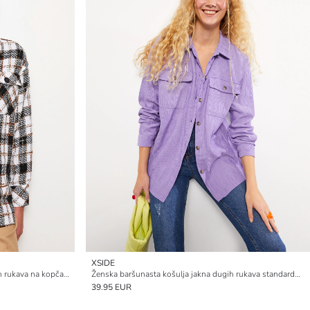
XSIDE
Ženska tvidna karirana natkošulja dugih rukava na kopčanje
Ženska baršunasta košulja jakna dugih rukava standardnog kroja na kopčanje
39.95 EUR