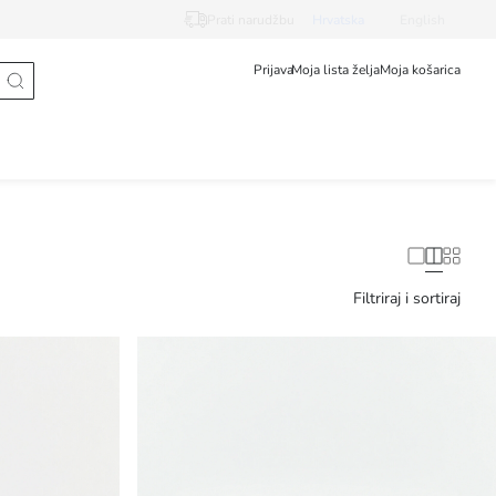
Prati narudžbu
Hrvatska
English
Prijava
Moja lista želja
Moja košarica
Filtriraj i sortiraj