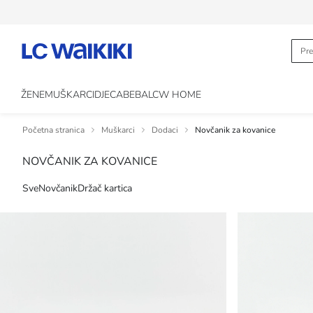
ŽENE
MUŠKARCI
DJECA
BEBA
LCW HOME
Početna stranica
Muškarci
Dodaci
Novčanik za kovanice
NOVČANIK ZA KOVANICE
Sve
Novčanik
Držač kartica