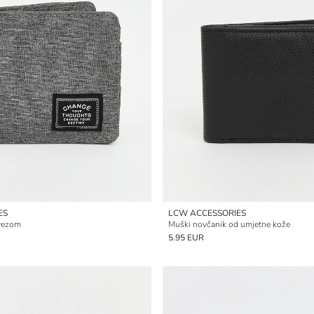
ES
LCW ACCESSORIES
 vezom
Muški novčanik od umjetne kože
5.95 EUR