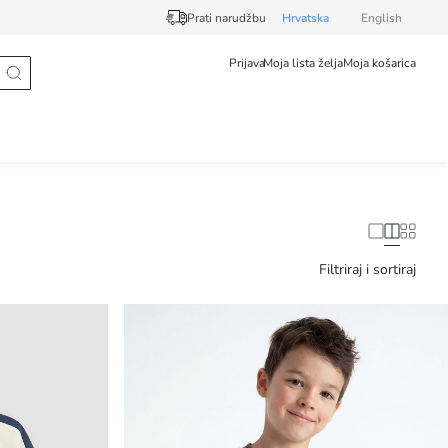
Prati narudžbu
Hrvatska
English
Prijava
Moja lista želja
Moja košarica
Filtriraj i sortiraj