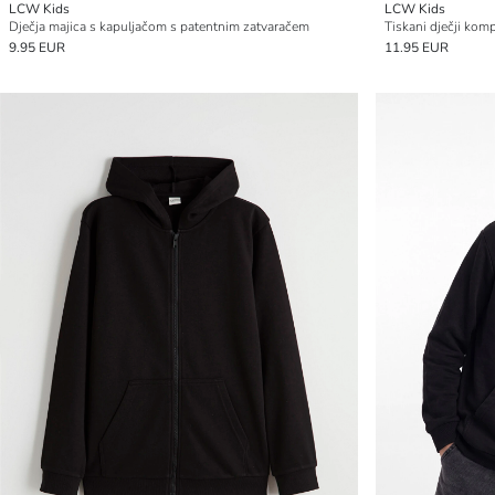
LCW Kids
LCW Kids
Dječja majica s kapuljačom s patentnim zatvaračem
Tiskani dječji kom
9.95 EUR
11.95 EUR