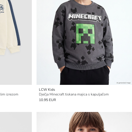
LCW Kids
glim izrezom
Dječja Minecraft tiskana majica s kapuljačom
10.95 EUR