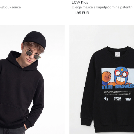
LCW Kids
plet dukserice
Dječja majica s kapuljačom na patentni
11.95 EUR