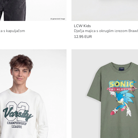
LCW Kids
ca s kapuljačom
Dječja majica s okruglim izrezom Brawl
12.95 EUR