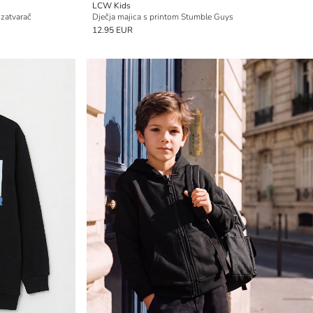
LCW Kids
 zatvarač
Dječja majica s printom Stumble Guys
12.95 EUR