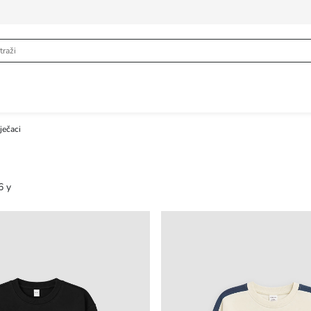
ječaci
6 y