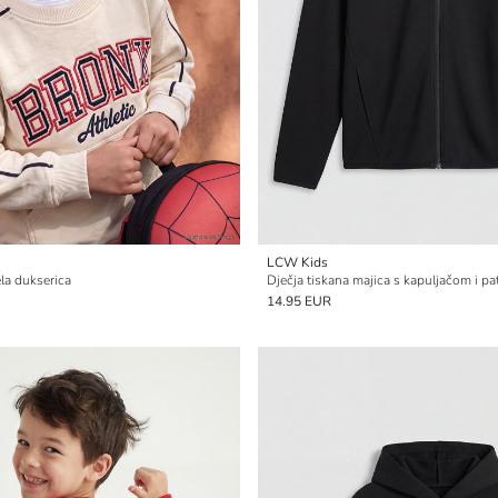
LCW Kids
la dukserica
14.95 EUR