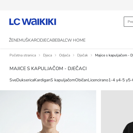
ŽENE
MUŠKARCI
DJECA
BEBA
LCW HOME
Početna stranica
Djeca
Odjeća
Dječak
Majice s kapuljačom - D
MAJICE S KAPULJAČOM - DJEČACI
Sve
Dukserica
Kardigan
S kapuljačom
Običan
Licencirano
1-4 y
4-5 y
5-