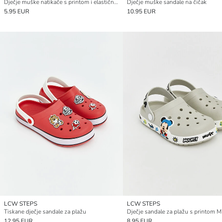
Dječje muške natikače s printom i elastičnom trakom straga
Dječje muške sandale na čičak
5.95 EUR
10.95 EUR
LCW STEPS
LCW STEPS
Tiskane dječje sandale za plažu
12.95 EUR
8.95 EUR