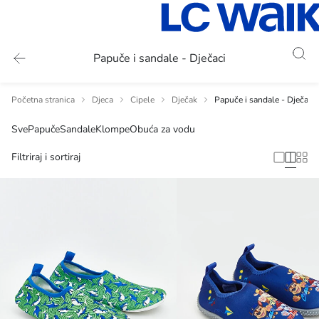
Papuče i sandale - Dječaci
Početna stranica
Djeca
Cipele
Dječak
Papuče i sandale - Dječaci
Sve
Papuče
Sandale
Klompe
Obuća za vodu
Filtriraj i sortiraj