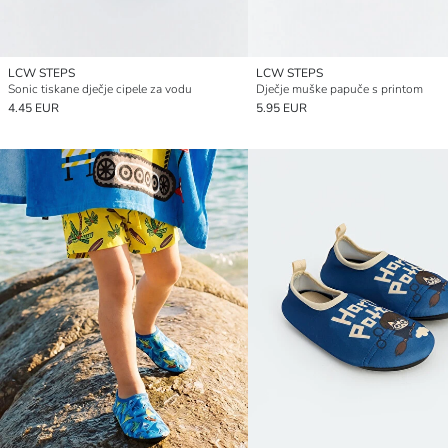
LCW STEPS
LCW STEPS
Sonic tiskane dječje cipele za vodu
Dječje muške papuče s printom
4.45 EUR
5.95 EUR