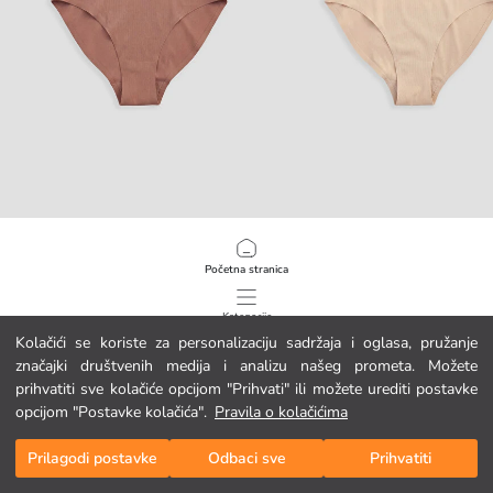
LCW DREAM
LCW DREAM
Jednostavne klasične gaćice
Jednostavne klasične gaćice
Početna stranica
5.95 EUR
5.95 EUR
Kategorije
Kolačići se koriste za personalizaciju sadržaja i oglasa, pružanje
značajki društvenih medija i analizu našeg prometa. Možete
Moja košarica
1
/
86
prihvatiti sve kolačiće opcijom "Prihvati" ili možete urediti postavke
opcijom "Postavke kolačića".
Pravila o kolačićima
Prilagodi postavke
Odbaci sve
Prihvatiti