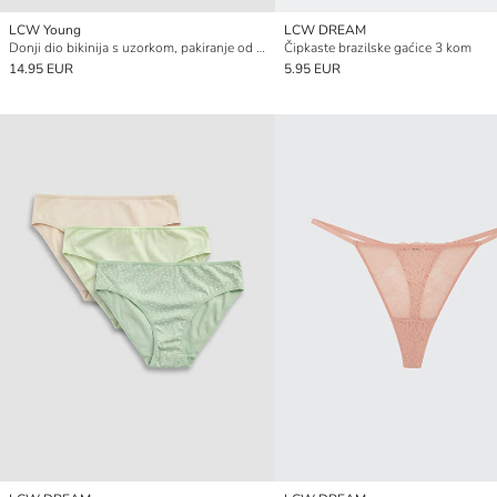
LCW Young
LCW DREAM
Donji dio bikinija s uzorkom, pakiranje od 5 komada
Čipkaste brazilske gaćice 3 kom
14.95 EUR
5.95 EUR