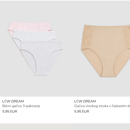
LCW DREAM
LCW DREAM
Bikini gaćice 3-pakiranje
Gaćice visokog struka s čipkastim d
5.95 EUR
5.95 EUR