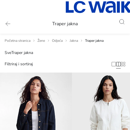
Traper jakna
Početna stranica
Žene
Odjeća
Jakna
Traper jakna
Sve
Traper jakna
Filtriraj i sortiraj