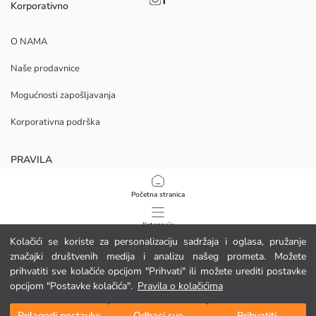
Korporativno
O NAMA
Naše prodavnice
Mogućnosti zapošljavanja
Korporativna podrška
PRAVILA
Politika privatnosti i sigurnosti podataka
Početna stranica
Uvjeti korištenja
Kategorije
Kolačići se koriste za personalizaciju sadržaja i oglasa, pružanje
Politika kolačića
značajki društvenih medija i analizu našeg prometa. Možete
Moja košarica
1
/
12
prihvatiti sve kolačiće opcijom "Prihvati" ili možete urediti postavke
Preuzmite našu aplikaciju
opcijom "Postavke kolačića".
Pravila o kolačićima
Prilagodi postavke
Odbaci sve
Prihvatiti