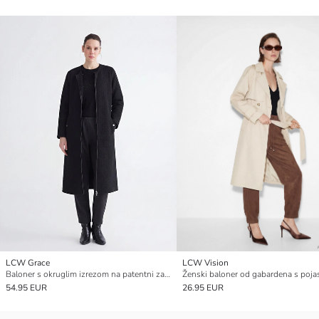
LCW Grace
LCW Vision
Baloner s okruglim izrezom na patentni zatvarač
Ženski baloner od gabardena s poj
54.95 EUR
26.95 EUR