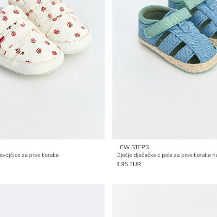
LCW STEPS
evojčice za prve korake
Dječje dječačke cipele za prve korake n
4.95 EUR