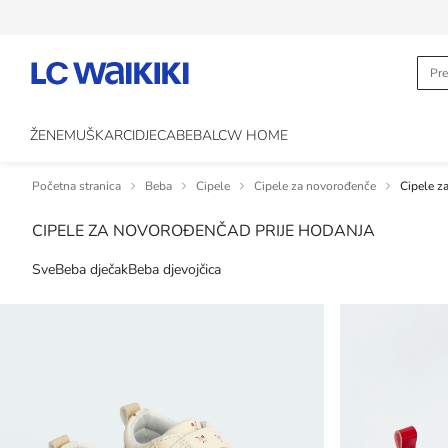
ŽENE
MUŠKARCI
DJECA
BEBA
LCW HOME
Početna stranica
Beba
Cipele
Cipele za novorođenče
Cipele z
CIPELE ZA NOVOROĐENČAD PRIJE HODANJA
Sve
Beba dječak
Beba djevojčica