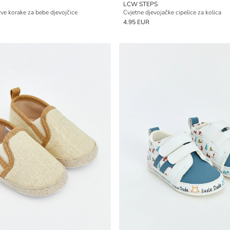
LCW STEPS
rve korake za bebe djevojčice
Cvjetne djevojačke cipelice za kolica
4.95 EUR