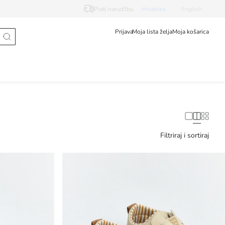
Prati narudžbu
Hrvatska
English
Prijava
Moja lista želja
Moja košarica
Filtriraj i sortiraj