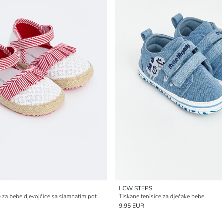
LCW STEPS
Predhodne cipelice za bebe djevojčice sa slamnatim potplatom
Tiskane tenisice za dječake bebe
9.95 EUR