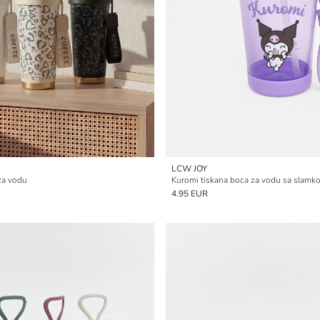
LCW JOY
za vodu
Kuromi tiskana boca za vodu sa slamk
4.95 EUR