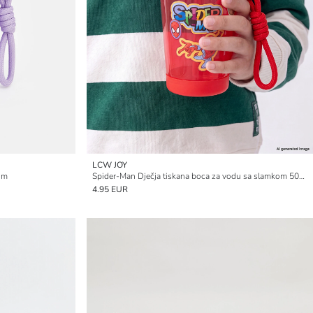
LCW JOY
om
Spider-Man Dječja tiskana boca za vodu sa slamkom 500 ml
4.95 EUR