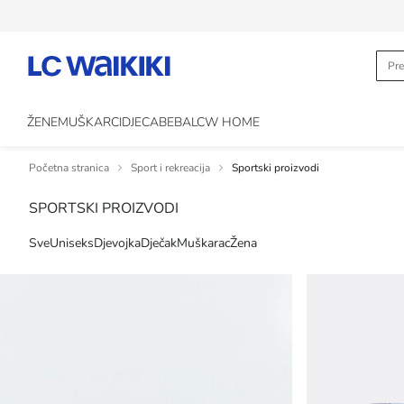
ŽENE
MUŠKARCI
DJECA
BEBA
LCW HOME
Početna stranica
Sport i rekreacija
Sportski proizvodi
SPORTSKI PROIZVODI
Sve
Uniseks
Djevojka
Dječak
Muškarac
Žena