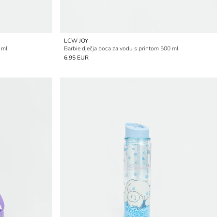
LCW JOY
 ml
Barbie dječja boca za vodu s printom 500 ml
6.95 EUR