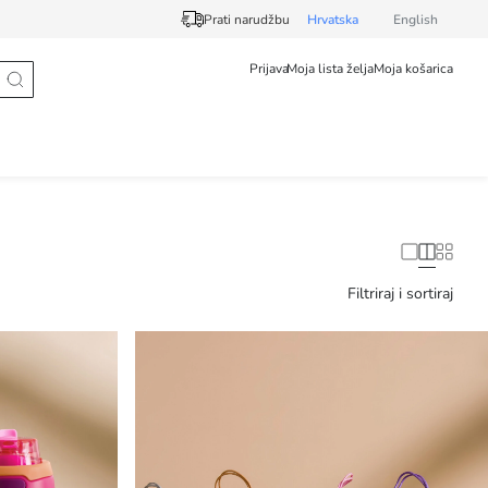
Prati narudžbu
Hrvatska
English
Prijava
Moja lista želja
Moja košarica
Filtriraj i sortiraj