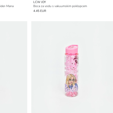
LCW JOY
pider-Mana
Boca za vodu s vakuumskim poklopcem
4.45 EUR