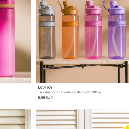
LCW JOY
Tiskana boca za vodu sa slamkom 700 ml
5.95 EUR