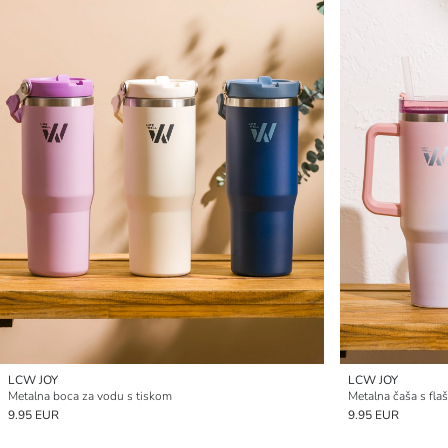
LCW JOY
LCW JOY
Metalna boca za vodu s tiskom
Metalna čaša s fl
9.95 EUR
9.95 EUR