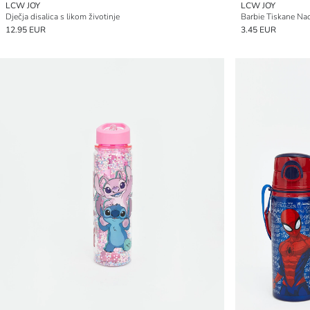
LCW JOY
LCW JOY
Dječja disalica s likom životinje
Barbie Tiskane Nao
12.95 EUR
3.45 EUR