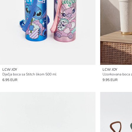
LCW JOY
LCW JOY
Dječja boca sa Stitch likom 500 ml
Uzorkovana boca 
6.95 EUR
9.95 EUR