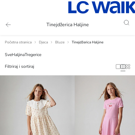
Tinejdžerica Haljine
Početna stranica
Djeca
Bluze
Tinejdžerica Haljine
Sve
Haljina
Tregerice
Filtriraj i sortiraj