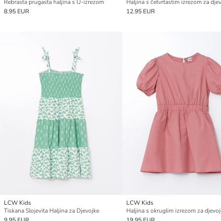
Rebrasta prugasta haljina s U-izrezom
Haljina s četvrtastim izrezom za dje
8.95 EUR
12.95 EUR
LCW Kids
LCW Kids
Tiskana Slojevita Haljina za Djevojke
Haljina s okruglim izrezom za djevoj
9.95 EUR
19.95 EUR