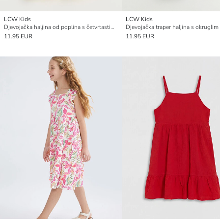
LCW Kids
LCW Kids
Djevojačka haljina od poplina s četvrtastim izrezom
11.95 EUR
11.95 EUR