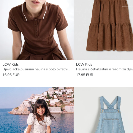
LCW Kids
LCW Kids
Djevojačka plisirana haljina s polo ovratnikom
Haljina s četvrtastim izrezom za dje
16.95 EUR
17.95 EUR