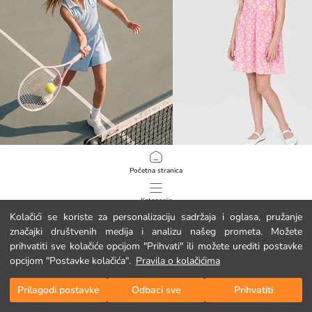
LCW Kids
LCW Kids
Početna stranica
Haljina za djevojčice s polo ovratnikom i tiskanim motivom Stitch
17.95 EUR
5.95 EUR
Kategorije
Kolačići se koriste za personalizaciju sadržaja i oglasa, pružanje
značajki društvenih medija i analizu našeg prometa. Možete
Moja košarica
1
/
107
prihvatiti sve kolačiće opcijom "Prihvati" ili možete urediti postavke
opcijom "Postavke kolačića".
Pravila o kolačićima
Prilagodi postavke
Odbaci sve
Prihvatiti