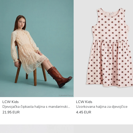
LCW Kids
LCW Kids
Djevojačka čipkasta haljina s mandarinskim ovratnikom i volanima
Uzorkovana haljina za djevojčice
21.95 EUR
4.45 EUR