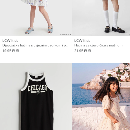
LCW Kids
LCW Kids
Djevojačka haljina s cvjetnim uzorkom i okruglim izrezom
Haljina za djevojčice s mašnom
19.95 EUR
21.95 EUR