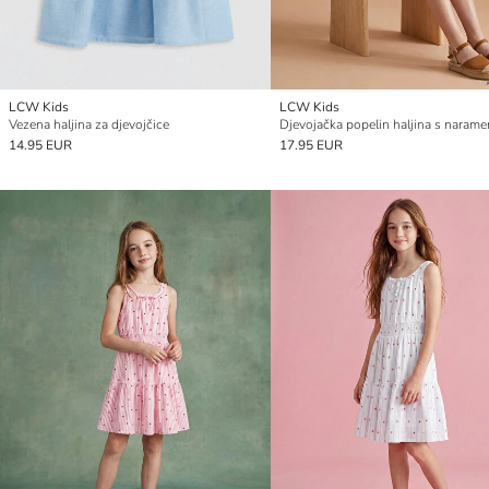
LCW Kids
LCW Kids
Vezena haljina za djevojčice
14.95 EUR
17.95 EUR