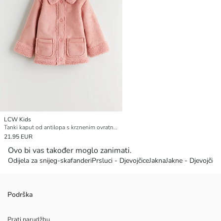
LCW Kids
Tanki kaput od antilopa s krznenim ovratnikom za djevojčice
21.95 EUR
Ovo bi vas također moglo zanimati.
Odijela za snijeg-skafanderi
Prsluci - Djevojčice
Jakna
Jakne - Djevojčice
Podrška
Prati narudžbu