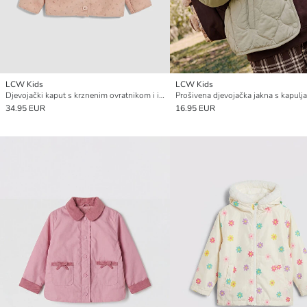
LCW Kids
LCW Kids
Djevojački kaput s krznenim ovratnikom i izgledom antilopa
Prošivena djevojačka jakna s kapul
34.95 EUR
16.95 EUR