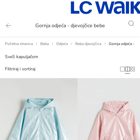
Gornja odjeća - djevojčice bebe
Početna stranica
Beba
Odjeća
Beba djevojčica
Gornja odjeća - dj
Sve
S kapuljačom
Filtriraj i sortiraj