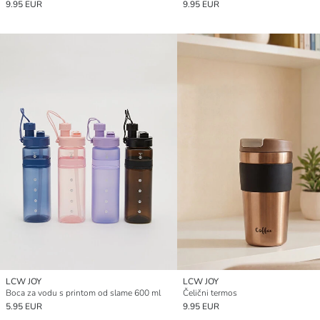
9.95 EUR
9.95 EUR
LCW JOY
LCW JOY
Boca za vodu s printom od slame 600 ml
Čelični termos
5.95 EUR
9.95 EUR