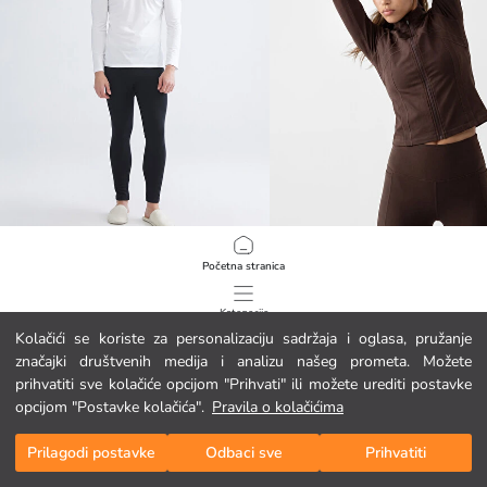
LC WAIKIKI
KOOR SPORT
Početna stranica
Muško termalno donje rublje regularnog kroja
10.95 EUR
26.95 EUR
Kategorije
Kolačići se koriste za personalizaciju sadržaja i oglasa, pružanje
značajki društvenih medija i analizu našeg prometa. Možete
Moja košarica
1
/
419
prihvatiti sve kolačiće opcijom "Prihvati" ili možete urediti postavke
opcijom "Postavke kolačića".
Pravila o kolačićima
Prilagodi postavke
Odbaci sve
Prihvatiti