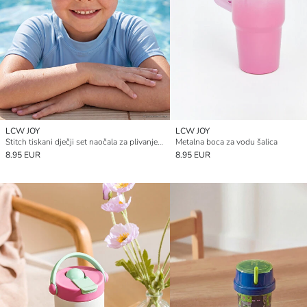
LCW JOY
LCW JOY
Stitch tiskani dječji set naočala za plivanje i kape za plivanje
Metalna boca za vodu šalica
8.95 EUR
8.95 EUR