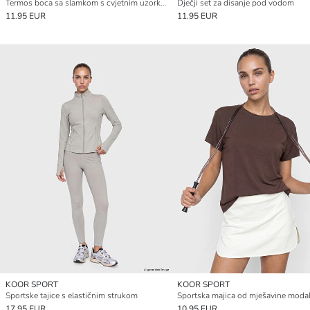
Termos boca sa slamkom s cvjetnim uzorkom 1000 ml
Dječji set za disanje pod vodom
11.95 EUR
11.95 EUR
KOOR SPORT
KOOR SPORT
Sportske tajice s elastičnim strukom
17.95 EUR
10.95 EUR