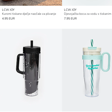
LCW JOY
LCW JOY
Kuromi tiskane dječje naočale za plivanje
4.95 EUR
7.95 EUR