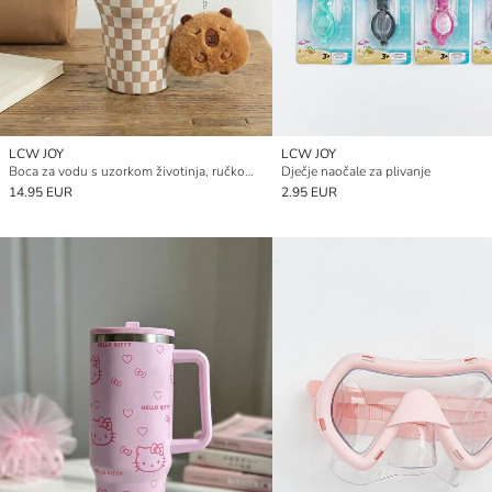
LCW JOY
LCW JOY
Boca za vodu s uzorkom životinja, ručkom i slamkom, 1200 ml
Dječje naočale za plivanje
14.95 EUR
2.95 EUR