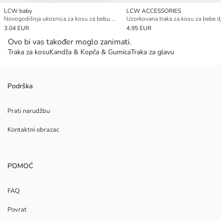
LCW baby
LCW ACCESSORIES
Novogodišnja ukosnica za kosu za bebu djevojčicu 2 komada
3.04 EUR
4.95 EUR
Ovo bi vas također moglo zanimati.
Traka za kosu
Kandža & Kopča & Gumica
Traka za glavu
Podrška
Prati narudžbu
Kontaktni obrazac
POMOĆ
FAQ
Povrat