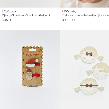
LCW baby
LCW baby
Djevojački set kopči za kosu 6-dijelni
3.45 EUR
4.45 EUR