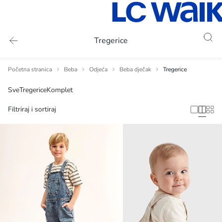
Tregerice
Početna stranica
Beba
Odjeća
Beba dječak
Tregerice
Sve
Tregerice
Komplet
Filtriraj i sortiraj