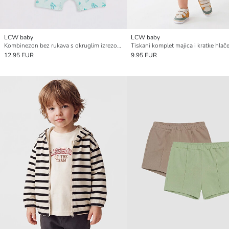
LCW baby
LCW baby
Kombinezon bez rukava s okruglim izrezom i tiskom za bebe dječake, pakiranje od 2 komada
12.95 EUR
9.95 EUR