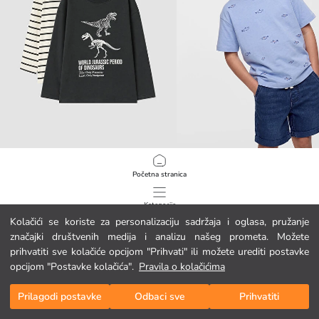
LCW Kids
LCW Kids
Početna stranica
Dječja tiskana majica okruglog izreza, 2 komada
7.95 EUR
8.95 EUR
Kategorije
Kolačići se koriste za personalizaciju sadržaja i oglasa, pružanje
značajki društvenih medija i analizu našeg prometa. Možete
Moja košarica
1
/
1115
prihvatiti sve kolačiće opcijom "Prihvati" ili možete urediti postavke
opcijom "Postavke kolačića".
Pravila o kolačićima
Prilagodi postavke
Odbaci sve
Prihvatiti