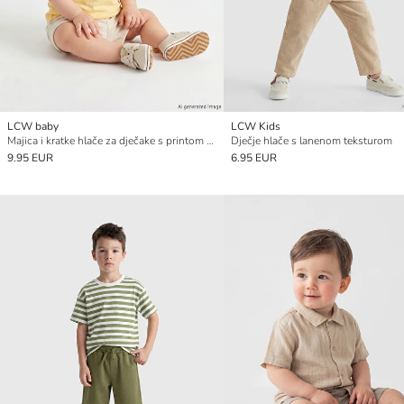
LCW baby
LCW Kids
Majica i kratke hlače za dječake s printom Mickeyja Mousea
Dječje hlače s lanenom teksturom
9.95 EUR
6.95 EUR