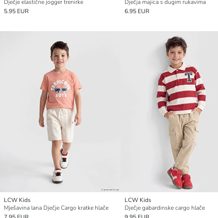
Dječje elastične jogger trenirke
Dječja majica s dugim rukavima
5.95 EUR
6.95 EUR
LCW Kids
LCW Kids
Mješavina lana Dječje Cargo kratke hlače
Dječje gabardinske cargo hlače
7.95 EUR
9.95 EUR