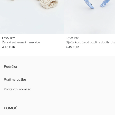
LCW JOY
LCW JOY
Ženski set krune i narukvice
Dječja košulja od poplina dugih ruk
4.45 EUR
4.45 EUR
Podrška
Prati narudžbu
Kontaktni obrazac
POMOĆ