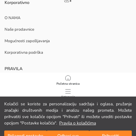
Korporativno
O NAMA
Naše prodavnice
Mogućnosti zapošljavanja
Korporativna podrška
PRAVILA
Politika privatnosti i sigurnosti podataka
Početna stranica
Uvjeti korištenja
Kategorije
Kolačići se koriste za personalizaciju sadržaja i oglasa, pružanje
Politika kolačića
značajki društvenih medija i analizu našeg prometa. Možete
Moja košarica
1
/
11
prihvatiti sve kolačiće opcijom "Prihvati" ili možete urediti postavke
Preuzmite našu aplikaciju
opcijom "Postavke kolačića".
Pravila o kolačićima
Prilagodi postavke
Odbaci sve
Prihvatiti