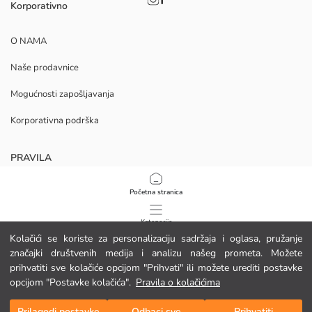
Korporativno
O NAMA
Naše prodavnice
Mogućnosti zapošljavanja
Korporativna podrška
PRAVILA
Politika privatnosti i sigurnosti podataka
Početna stranica
Uvjeti korištenja
Kategorije
Kolačići se koriste za personalizaciju sadržaja i oglasa, pružanje
Politika kolačića
značajki društvenih medija i analizu našeg prometa. Možete
Moja košarica
1
/
11
prihvatiti sve kolačiće opcijom "Prihvati" ili možete urediti postavke
Preuzmite našu aplikaciju
opcijom "Postavke kolačića".
Pravila o kolačićima
Prilagodi postavke
Odbaci sve
Prihvatiti