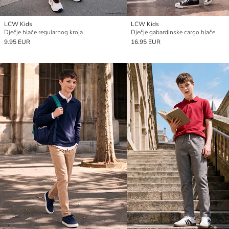
LCW Kids
LCW Kids
Dječje hlače regularnog kroja
Dječje gabardinske cargo hlače
9.95 EUR
16.95 EUR