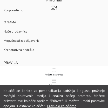
Prati nas
Korporativno
O NAMA
Naše prodavnice
Mogućnosti zapošljavanja
Korporativna podrška
PRAVILA
Politika privatnosti i sigurnosti podataka
Početna stranica
Uvjeti korištenja
Kategorije
Kolačići se koriste za personalizaciju sadržaja i oglasa, pružanje
Politika kolačića
značajki društvenih medija i analizu našeg prometa. Možete
Moja košarica
1
/
48
prihvatiti sve kolačiće opcijom "Prihvati" ili možete urediti postavke
Preuzmite našu aplikaciju
opcijom "Postavke kolačića".
Pravila o kolačićima