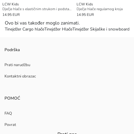
LCW Kids
LCW Kids
Dječje hlače s elastičnim strukom i podstavom od flisa
Dječje hlače regularnog kroja
14.95 EUR
14.95 EUR
Ovo bi vas također moglo zanimati.
Tinejdžer Cargo hlače
Tinejdžer Hlače
Tinejdžer Skijaške i snowboard h
Podrška
Prati narudžbu
Kontaktni obrazac
POMOĆ
FAQ
Povrat