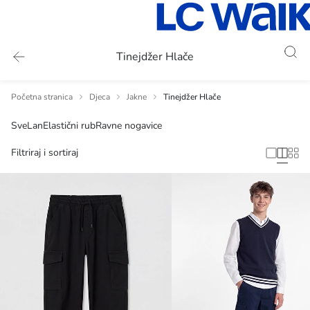
Tinejdžer Hlače
Početna stranica
Djeca
Jakne
Tinejdžer Hlače
Sve
Lan
Elastični rub
Ravne nogavice
Filtriraj i sortiraj