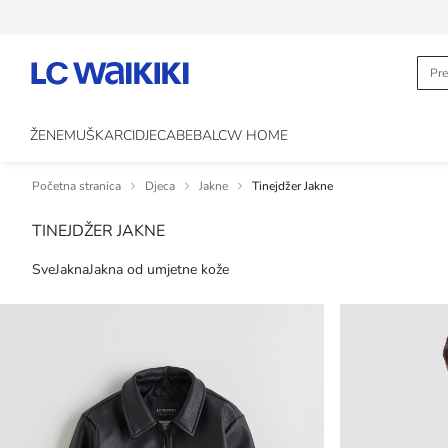
ŽENE
MUŠKARCI
DJECA
BEBA
LCW HOME
Početna stranica
Djeca
Jakne
Tinejdžer Jakne
TINEJDŽER JAKNE
Sve
Jakna
Jakna od umjetne kože