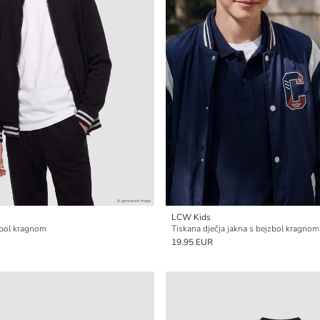
LCW Kids
zbol kragnom
Tiskana dječja jakna s bejzbol kragnom
19.95 EUR