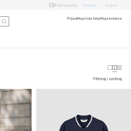
Prati narudžbu
Hrvatska
English
Prijava
Moja lista želja
Moja košarica
Filtriraj i sortiraj