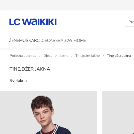
ŽENE
MUŠKARCI
DJECA
BEBA
LCW HOME
Početna stranica
Djeca
Jakne
Tinejdžer Jakne
Tinejdžer Jakna
TINEJDŽER JAKNA
Sve
Jakna