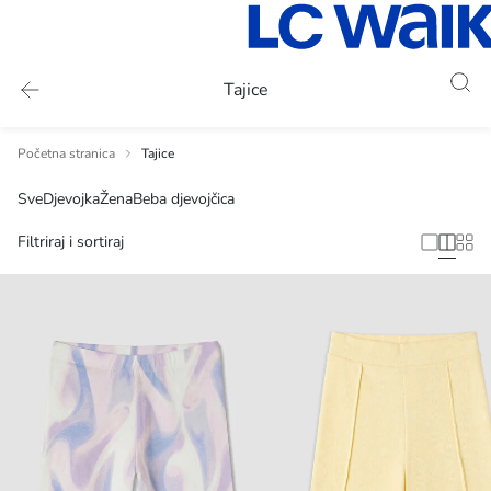
Tajice
Početna stranica
Tajice
Sve
Djevojka
Žena
Beba djevojčica
Filtriraj i sortiraj