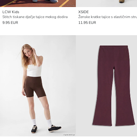
LCW Kids
XSIDE
Stitch tiskane dječje tajice mekog dodira
Ženske kratke tajice s elastičnim st
9.95 EUR
11.95 EUR