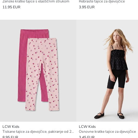
Ženske kratke tajice s elastičnim strukom
Rebraste tajice za djevojčice
11.95 EUR
3.95 EUR
LCW Kids
LCW Kids
Tiskane tajice za djevojčice, pakiranje od 2 komada
Osnovne kratke tajice za djevojčice
8.95 EUR
3.45 EUR