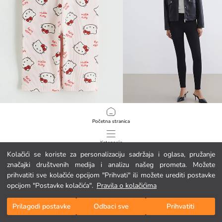
LCW Kids
LCWAIKIKI Basic
Početna stranica
Hello Kitty rebraste tajice s printom za djevojčice
Ženske tajice s elastičnim pojasom
3.95 EUR
17.95 EUR
Kategorije
Kolačići se koriste za personalizaciju sadržaja i oglasa, pružanje
značajki društvenih medija i analizu našeg prometa. Možete
Moja košarica
1
/
182
prihvatiti sve kolačiće opcijom "Prihvati" ili možete urediti postavke
opcijom "Postavke kolačića".
Pravila o kolačićima
Prilagodi postavke
Odbaci sve
Prihvatiti