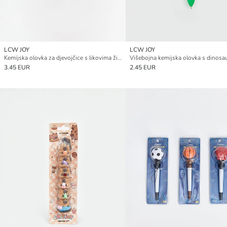
LCW JOY
LCW JOY
Kemijska olovka za djevojčice s likovima životinja
Višebojna kemijska olovka s dinosa
3.45 EUR
2.45 EUR