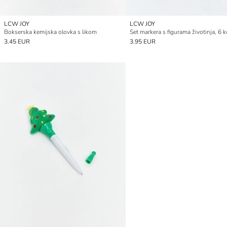
LCW JOY
LCW JOY
Bokserska kemijska olovka s likom
Set markera s figurama životinja, 6
3.45 EUR
3.95 EUR