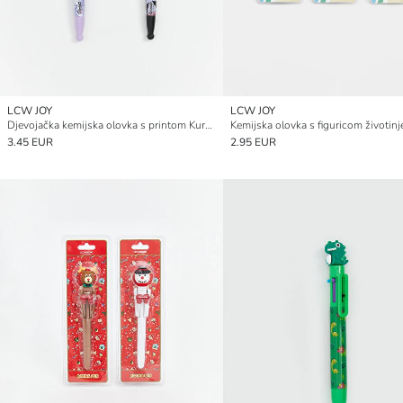
LCW JOY
LCW JOY
Djevojačka kemijska olovka s printom Kuromi
Kemijska olovka s figuricom životinj
3.45 EUR
2.95 EUR