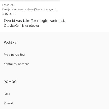
LCW JOY
Kemijska olovka za djevojčice s novogodišnjim motivom
3.45 EUR
Ovo bi vas također moglo zanimati.
Olovka
Kemijska olovka
Podrška
Prati narudžbu
Kontaktni obrazac
POMOĆ
FAQ
Povrat