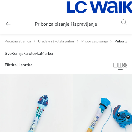
Pribor za pisanje i ispravljanje
Početna stranica
Uredski i školski pribor
Pribor za pisanje
Pribor za p
Sve
Kemijska olovka
Marker
Filtriraj i sortiraj