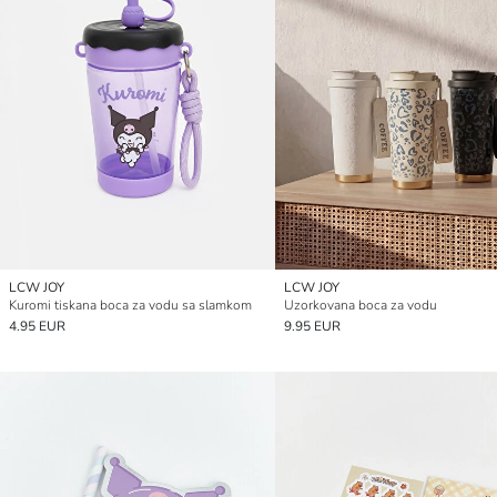
LCW JOY
LCW JOY
Kuromi tiskana boca za vodu sa slamkom
Uzorkovana boca za vodu
4.95 EUR
9.95 EUR