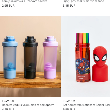
Kemijska olovka s uzorkom šavova
Dječji privjesak s motivom šape
2.95 EUR
3.45 EUR
LCW JOY
LCW JOY
Boca za vodu s vakuumskim poklopcem
Set flomastera s otiskom Spider-Ma
4.45 EUR
5.95 EUR