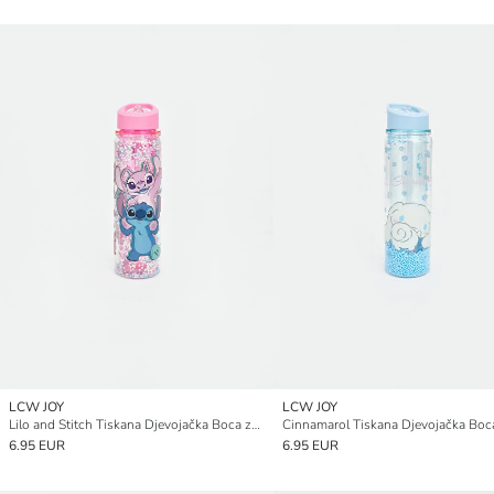
LCW JOY
LCW JOY
Lilo and Stitch Tiskana Djevojačka Boca za vodu 500 ml
6.95 EUR
6.95 EUR