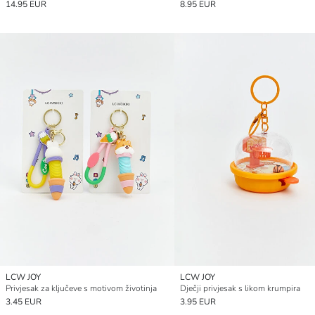
14.95 EUR
8.95 EUR
LCW JOY
LCW JOY
Privjesak za ključeve s motivom životinja
Dječji privjesak s likom krumpira
3.45 EUR
3.95 EUR