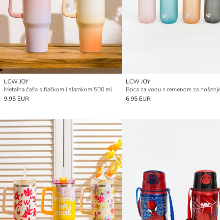
LCW JOY
LCW JOY
Metalna čaša s flaškom i slamkom 500 ml
9.95 EUR
6.95 EUR