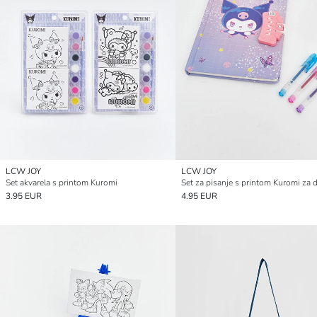
LCW JOY
LCW JOY
Set akvarela s printom Kuromi
3.95 EUR
4.95 EUR