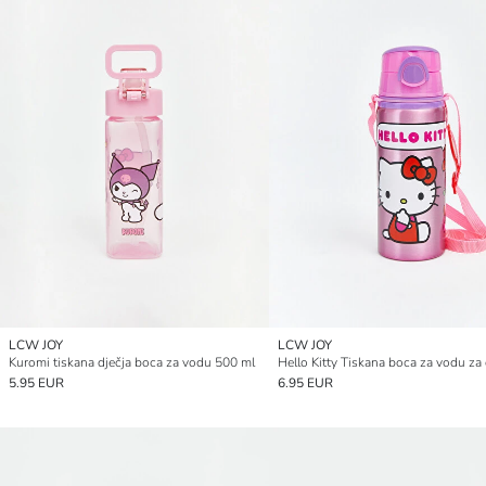
LCW JOY
LCW JOY
Kuromi tiskana dječja boca za vodu 500 ml
5.95 EUR
6.95 EUR