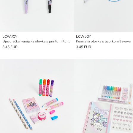
LCW JOY
LCW JOY
Djevojačka kemijska olovka s printom Kuromi
Kemijska olovka s uzorkom šavova
3.45 EUR
3.45 EUR