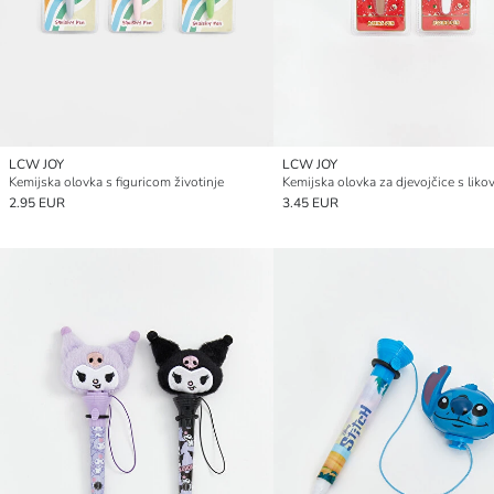
LCW JOY
LCW JOY
Kemijska olovka s figuricom životinje
2.95 EUR
3.45 EUR