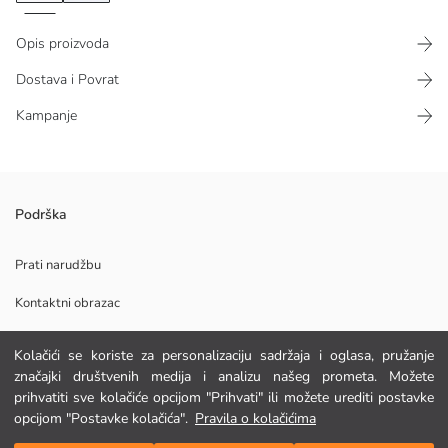
Opis proizvoda
Dostava i Povrat
Kampanje
Stilna i udobna midi haljina s U-izrezom, uskog kroja i s remenčićima
Podrška
koja savršeno pristaje svakom tipu tijela Dodaje eleganciju svakom
trenutku, od svakodnevnog nošenja do posebnih prigoda
Prati narudžbu
Kontaktni obrazac
Glavna Tkanina:
Kolačići se koriste za personalizaciju sadržaja i oglasa, pružanje
Podrijetlo:
POMOĆ
značajki društvenih medija i analizu našeg prometa. Možete
Dobavljač:
prihvatiti sve kolačiće opcijom "Prihvati" ili možete urediti postavke
Marka:
opcijom "Postavke kolačića".
Pravila o kolačićima
Spol:
FAQ
Dodaj u košaricu
Kroj: