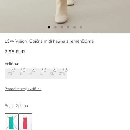
LCW Vision
Obična midi haljina s remenčićima
7,95 EUR
Veličina:
XS
S
M
L
XL
2XL
Pronađite svoju veličinu
Boja:
Zelena