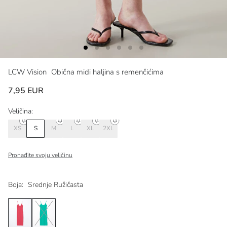
LCW Vision
Obična midi haljina s remenčićima
7,95 EUR
Veličina:
XS
S
M
L
XL
2XL
Pronađite svoju veličinu
Boja:
Srednje Ružičasta