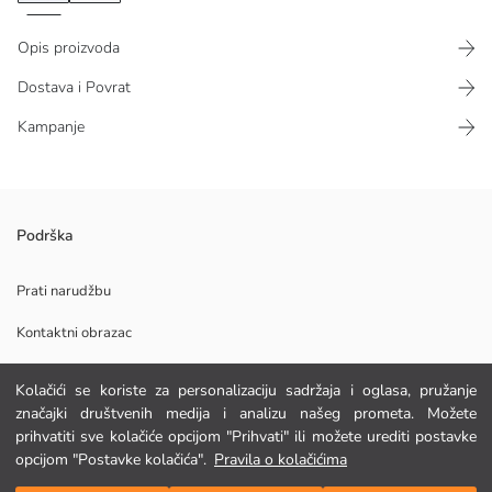
Opis proizvoda
Dostava i Povrat
Kampanje
Stilna i udobna midi haljina s U-izrezom, uskog kroja i s remenčićima
Podrška
koja savršeno pristaje svakom tipu tijela Dodaje eleganciju svakom
trenutku, od svakodnevnog nošenja do posebnih prigoda
Prati narudžbu
Kontaktni obrazac
Glavna Tkanina:
Kolačići se koriste za personalizaciju sadržaja i oglasa, pružanje
Podrijetlo:
POMOĆ
značajki društvenih medija i analizu našeg prometa. Možete
Dobavljač:
prihvatiti sve kolačiće opcijom "Prihvati" ili možete urediti postavke
Marka:
opcijom "Postavke kolačića".
Pravila o kolačićima
Spol:
FAQ
Dodaj u košaricu
Kroj: