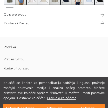
Opis proizvoda
Dostava i Povrat
Tanka košulja od mješavine pamuka, dizajnirana s kratkim rukavima. Ova
Podrška
košulja, koja je i elegantna i udobna, idealna je opcija za nošenje tijekom
ljeta.
Prati narudžbu
Kontaktni obrazac
Glavna Tkanina:
Kolačići se koriste za personalizaciju sadržaja i oglasa, pružanje
Podrijetlo:
POMOĆ
značajki društvenih medija i analizu našeg prometa. Možete
Dobavljač:
Marka:
prihvatiti sve kolačiće opcijom "Prihvati" ili možete urediti postavke
Spol:
opcijom "Postavke kolačića".
Pravila o kolačićima
FAQ
Kroj:
Dodaj u košaricu
Tkanina:
Povrat