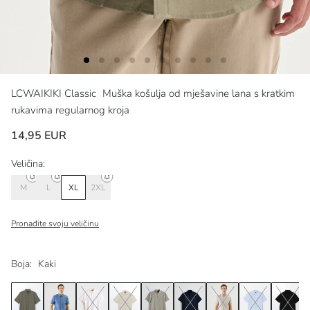
LCWAIKIKI Classic
Muška košulja od mješavine lana s kratkim
rukavima regularnog kroja
14,95 EUR
Veličina:
M
L
XL
2XL
Pronađite svoju veličinu
Boja:
Kaki