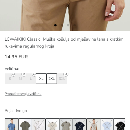
LCWAIKIKI Classic
Muška košulja od mješavine lana s kratkim
rukavima regularnog kroja
14,95 EUR
Veličina:
S
M
L
XL
2XL
3XL
Pronađite svoju veličinu
Boja:
Indigo