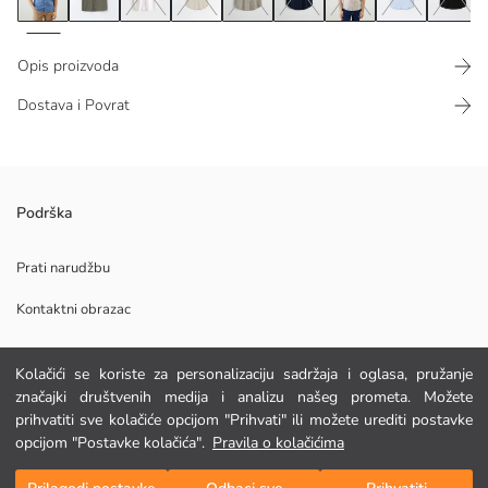
Opis proizvoda
Dostava i Povrat
Tanka košulja od mješavine pamuka, dizajnirana s kratkim rukavima. Ova
Podrška
košulja, koja je i elegantna i udobna, idealna je opcija za nošenje tijekom
ljeta.
Prati narudžbu
Kontaktni obrazac
Glavna Tkanina:
Kolačići se koriste za personalizaciju sadržaja i oglasa, pružanje
Podrijetlo:
POMOĆ
značajki društvenih medija i analizu našeg prometa. Možete
Dobavljač:
Marka:
prihvatiti sve kolačiće opcijom "Prihvati" ili možete urediti postavke
Spol:
opcijom "Postavke kolačića".
Pravila o kolačićima
FAQ
Kroj:
Dodaj u košaricu
Tkanina:
Povrat