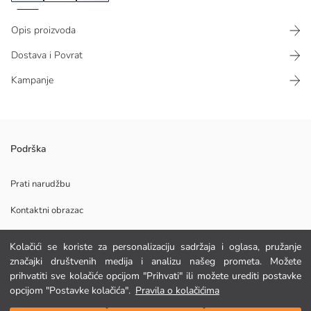
Opis proizvoda
Dostava i Povrat
Kampanje
Muška natkošulja s kragnom košulje i dugim rukavima, s kopčanjem
Podrška
sprijeda na gumbe. Ima dva džepa s preklopom na prsima.
Prati narudžbu
Kontaktni obrazac
Glavna Tkanina:
Podrijetlo:
Kolačići se koriste za personalizaciju sadržaja i oglasa, pružanje
Dobavljač:
POMOĆ
značajki društvenih medija i analizu našeg prometa. Možete
Marka:
prihvatiti sve kolačiće opcijom "Prihvati" ili možete urediti postavke
Spol:
opcijom "Postavke kolačića".
Pravila o kolačićima
Kroj:
FAQ
Dodaj u košaricu
Tkanina: