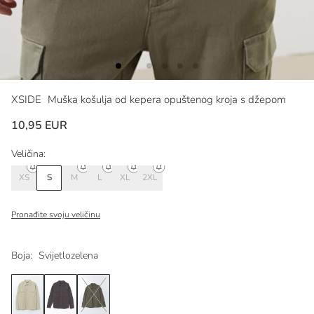
XSIDE
Muška košulja od kepera opuštenog kroja s džepom
10,95 EUR
Veličina:
XS
S
M
L
XL
2XL
Pronađite svoju veličinu
Boja:
Svijetlozelena