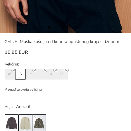
XSIDE
Muška košulja od kepera opuštenog kroja s džepom
10,95 EUR
Veličina:
XS
S
M
L
XL
2XL
Pronađite svoju veličinu
Boja:
Antracit