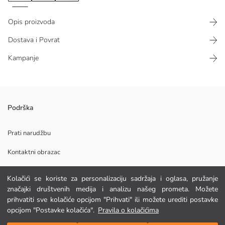
Opis proizvoda
Dostava i Povrat
Kampanje
Muška natkošulja s ovratnikom košulje i dugim rukavima, kopčanje
Podrška
gumbima sprijeda. Ima dva džepa s preklopom na prsima i manšete na
kopčanje s gumbima.
Prati narudžbu
Kontaktni obrazac
Glavna Tkanina:
Kolačići se koriste za personalizaciju sadržaja i oglasa, pružanje
Podrijetlo:
POMOĆ
značajki društvenih medija i analizu našeg prometa. Možete
Dobavljač:
prihvatiti sve kolačiće opcijom "Prihvati" ili možete urediti postavke
Marka:
opcijom "Postavke kolačića".
Pravila o kolačićima
Spol:
FAQ
Dodaj u košaricu
Kroj: