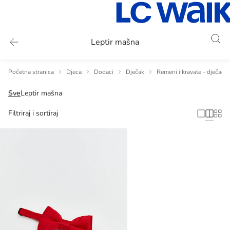
Leptir mašna
Početna stranica
Djeca
Dodaci
Dječak
Remeni i kravate - dječaci
Sve
Leptir mašna
Filtriraj i sortiraj