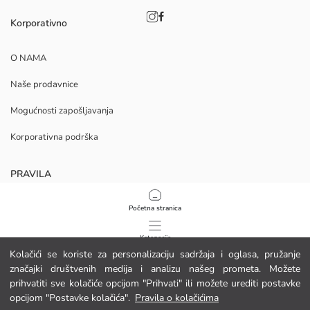
Korporativno
O NAMA
Naše prodavnice
Mogućnosti zapošljavanja
Korporativna podrška
PRAVILA
Politika privatnosti i sigurnosti podataka
Početna stranica
Uvjeti korištenja
Kategorije
Kolačići se koriste za personalizaciju sadržaja i oglasa, pružanje
Politika kolačića
značajki društvenih medija i analizu našeg prometa. Možete
Moja košarica
1
/
10
prihvatiti sve kolačiće opcijom "Prihvati" ili možete urediti postavke
Preuzmite našu aplikaciju
opcijom "Postavke kolačića".
Pravila o kolačićima