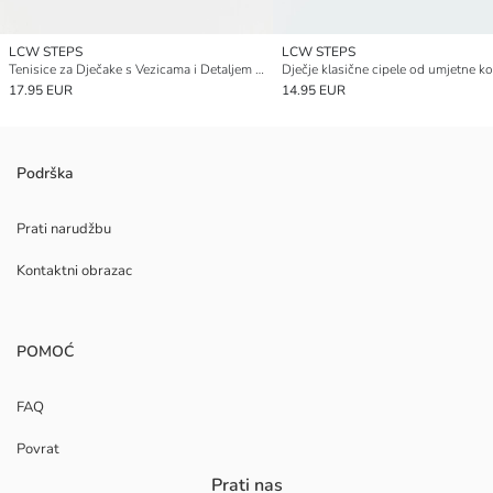
LCW STEPS
LCW STEPS
Tenisice za Dječake s Vezicama i Detaljem od Mreže
Dječje klasične cipele od umjetne k
17.95 EUR
14.95 EUR
Podrška
Prati narudžbu
Kontaktni obrazac
POMOĆ
FAQ
Povrat
Prati nas