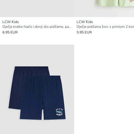
LCW Kids
LCW Kids
Dječje kratke hlače i donji dio pidžame, pakiranje od 2 komada
Dječje pidžama šorc s printom 2 ko
6.95 EUR
5.95 EUR