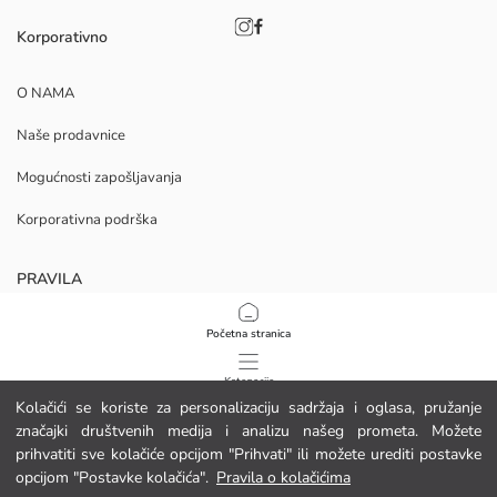
Korporativno
O NAMA
Naše prodavnice
Mogućnosti zapošljavanja
Korporativna podrška
PRAVILA
Politika privatnosti i sigurnosti podataka
Početna stranica
Uvjeti korištenja
Kategorije
Kolačići se koriste za personalizaciju sadržaja i oglasa, pružanje
Politika kolačića
značajki društvenih medija i analizu našeg prometa. Možete
Moja košarica
1
/
9
prihvatiti sve kolačiće opcijom "Prihvati" ili možete urediti postavke
Preuzmite našu aplikaciju
opcijom "Postavke kolačića".
Pravila o kolačićima