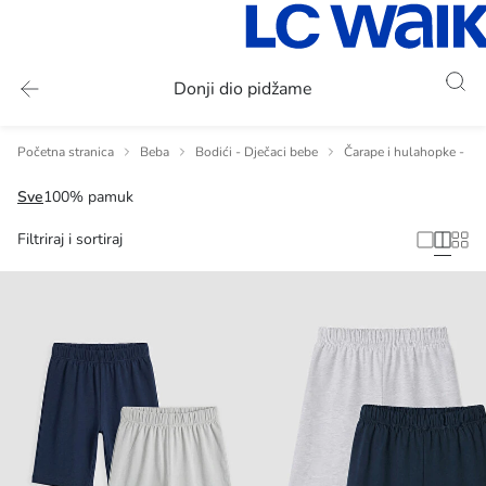
Donji dio pidžame
Početna stranica
Beba
Bodići - Dječaci bebe
Čarape i hulahopke - Dj
Sve
100% pamuk
Filtriraj i sortiraj