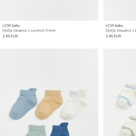
LCW baby
LCW baby
Dječje čarapice s uzorkom 5 kom
Dječje stopalice 
2.45 EUR
2.45 EUR