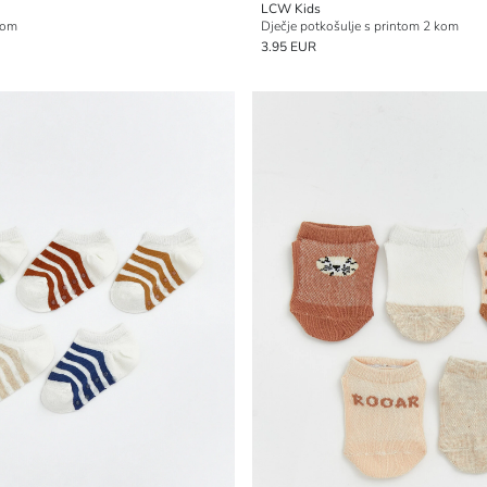
LCW Kids
kom
Dječje potkošulje s printom 2 kom
3.95 EUR