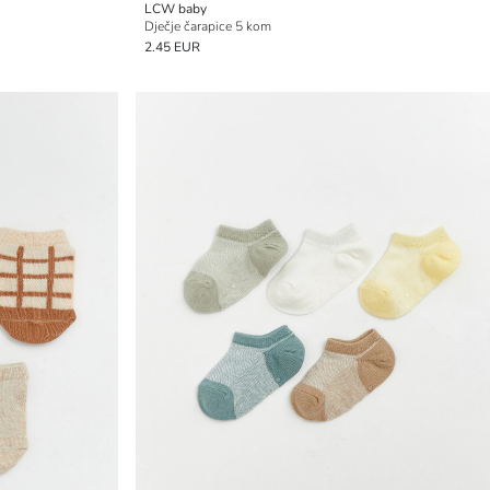
LCW baby
Dječje čarapice 5 kom
2.45 EUR