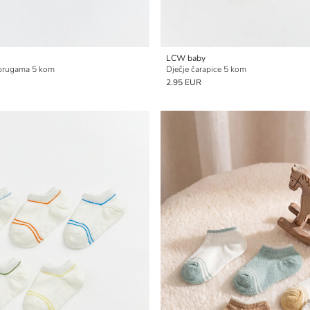
LCW baby
s prugama 5 kom
Dječje čarapice 5 kom
2.95 EUR