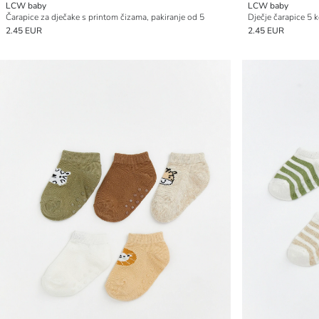
LCW baby
LCW baby
Čarapice za dječake s printom čizama, pakiranje od 5
Dječje čarapice 5 
2.45 EUR
2.45 EUR