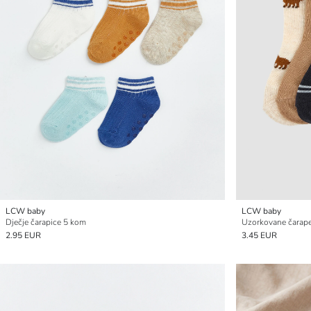
LCW baby
LCW baby
Dječje čarapice 5 kom
2.95 EUR
3.45 EUR