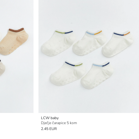
LCW baby
Dječje čarapice 5 kom
2.45 EUR