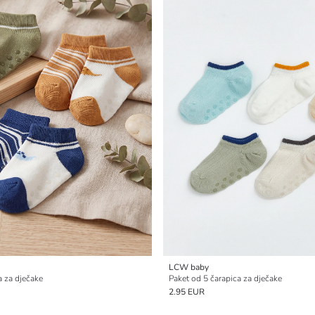
LCW baby
a za dječake
Paket od 5 čarapica za dječake
2.95 EUR