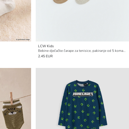
LCW Kids
Bebine dječačke čarape za tenisice, pakiranje od 5 komada
2.45 EUR