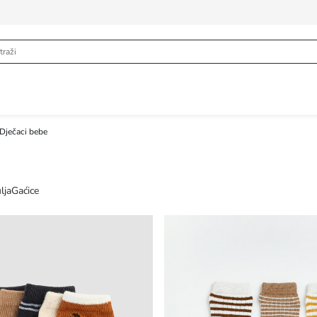
 Dječaci bebe
lja
Gaćice