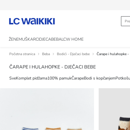
ŽENE
MUŠKARCI
DJECA
BEBA
LCW HOME
Početna stranica
Beba
Bodići - Dječaci bebe
Čarape i hulahopke -
ČARAPE I HULAHOPKE - DJEČACI BEBE
Sve
Komplet pidžama
100% pamuk
Čarape
Bodi s kopčanjem
Potkošu