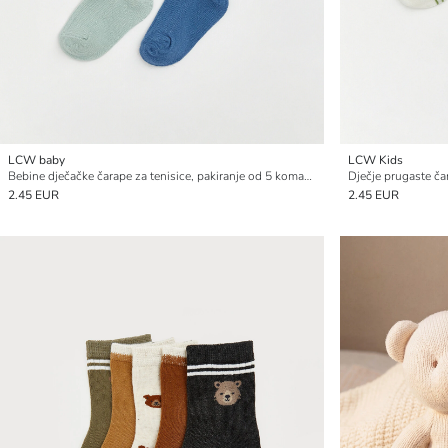
LCW baby
LCW Kids
Bebine dječačke čarape za tenisice, pakiranje od 5 komada
Dječje prugaste ča
2.45 EUR
2.45 EUR