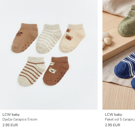
LCW baby
LCW baby
Dječje čarapice 5 kom
Paket od 5 čarapic
2.95 EUR
2.95 EUR