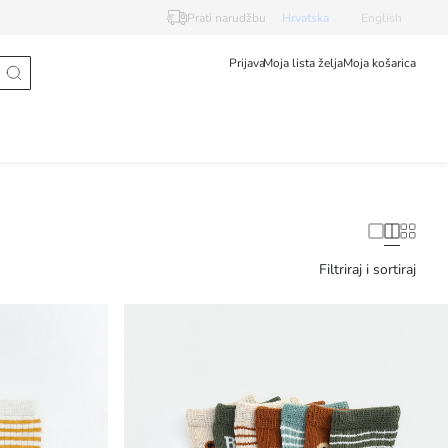
Prati narudžbu
Hrvatska
English
Prijava
Moja lista želja
Moja košarica
Filtriraj i sortiraj