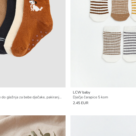
LCW baby
Uzorkovane čarape do gležnja za bebe dječake, pakiranje od 5 komada
Dječje čarapice 5 kom
2.45 EUR