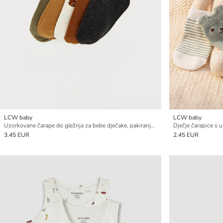
LCW baby
LCW baby
Uzorkovane čarape do gležnja za bebe dječake, pakiranje od 5 komada
Dječje čarapice s
3.45 EUR
2.45 EUR