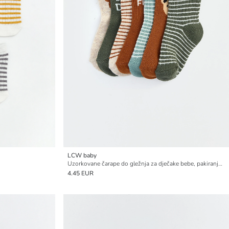
LCW baby
Uzorkovane čarape do gležnja za dječake bebe, pakiranje od 7 komada
4.45 EUR