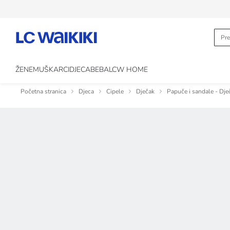
ŽENE
MUŠKARCI
DJECA
BEBA
LCW HOME
Početna stranica
Djeca
Cipele
Dječak
Papuče i sandale - Dje