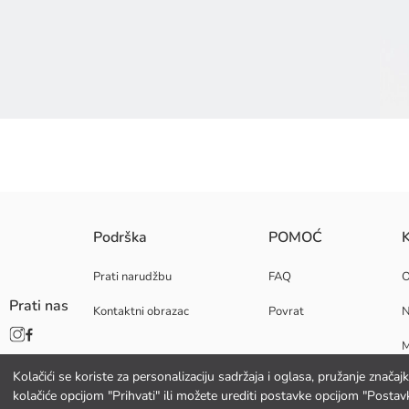
Dječje sandale za dječake s Marvel Spider-Man licencom imaju podesiv di
Podrška
POMOĆ
K
Gornji:
Postava:
Prati narudžbu
FAQ
Unutarnja Potplata:
Prati nas
Kontaktni obrazac
Povrat
N
Vanjska Potplata:
Podrijetlo:
M
Dobavljač:
Marka:
Kolačići se koriste za personalizaciju sadržaja i oglasa, pružanje znača
K
Spol:
kolačiće opcijom "Prihvati" ili možete urediti postavke opcijom "Postavk
Licenca: