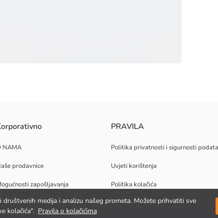
zajn s kopčanjem na čičak traku.
orporativno
PRAVILA
O NAMA
Politika privatnosti i sigurnosti podat
aše prodavnice
Uvjeti korištenja
ogućnosti zapošljavanja
Politika kolačića
jki društvenih medija i analizu našeg prometa. Možete prihvatiti sve
orporativna podrška
e kolačića".
Pravila o kolačićima