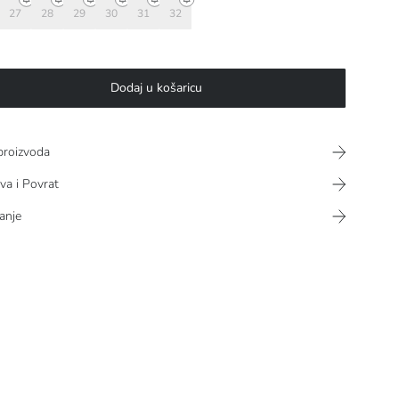
27
28
29
30
31
32
Dodaj u košaricu
proizvoda
va i Povrat
anje