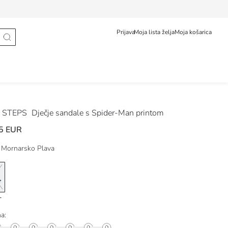
Prati narudžbu
Hrvatska
English
Prijava
Moja lista želja
Moja košarica
 STEPS
Dječje sandale s Spider-Man printom
5 EUR
Mornarsko Plava
na: