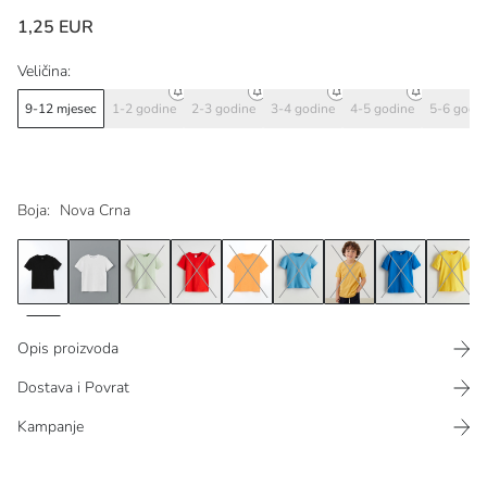
1,25 EUR
Veličina:
9-12 mjesec
1-2 godine
2-3 godine
3-4 godine
4-5 godine
5-6 godi
Boja:
Nova Crna
Opis proizvoda
Dostava i Povrat
Kampanje