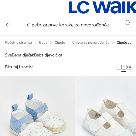
Cipele za prve korake za novorođenče
Početna stranica
Beba
Cipele
Cipele za novorođenče
Cipele za p
Sve
Beba dječak
Beba djevojčica
Filtriraj i sortiraj