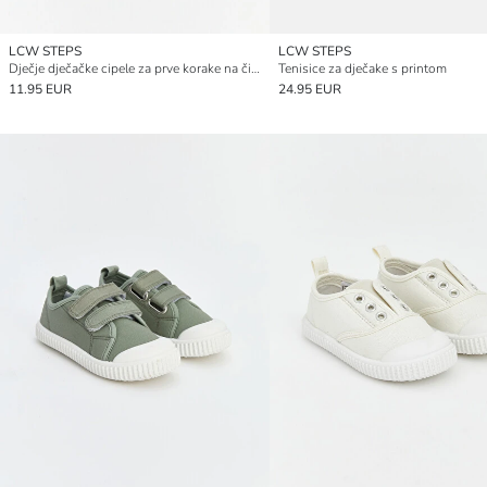
LCW STEPS
LCW STEPS
Dječje dječačke cipele za prve korake na čičak traku
Tenisice za dječake s printom
11.95 EUR
24.95 EUR