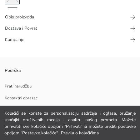
Opis proizvoda
Dostava i Povrat
Kampanje
Podrška
Glavna Tkanina:
Postava:
Til:
Prati narudžbu
Podrijetlo:
Kontaktni obrazac
Dobavljač:
Marka:
Spol:
Kolačići se koriste za personalizaciju sadržaja i oglasa, pružanje
Uzorak:
značajki društvenih medija i analizu našeg prometa. Možete
POMOĆ
Podstavljeno:
prihvatiti sve kolačiće opcijom "Prihvati" ili možete urediti postavke
Žično:
opcijom "Postavke kolačića".
Pravila o kolačićima
Tkanina:
FAQ