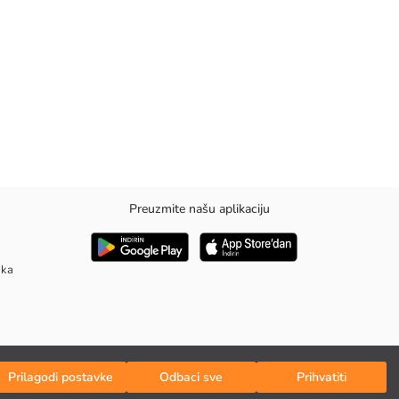
Preuzmite našu aplikaciju
udobnost i slobodu kretanja.
aka
Prilagodi postavke
Odbaci sve
Prihvatiti