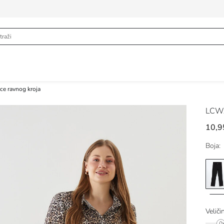
ice ravnog kroja
LCWA
10,9
Boja:
Veliči