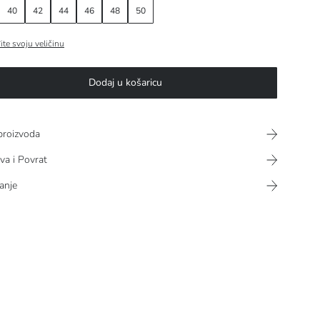
40
42
44
46
48
50
ite svoju veličinu
Dodaj u košaricu
proizvoda
va i Povrat
anje