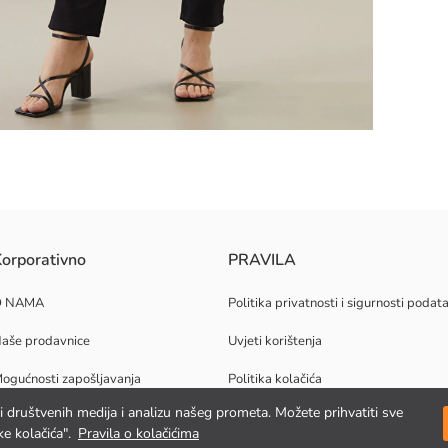
n kroj od struka do nogu. Izrađen od rastezljive tkanine za cjelodnevnu 
orporativno
PRAVILA
O NAMA
Politika privatnosti i sigurnosti podat
aše prodavnice
Uvjeti korištenja
ogućnosti zapošljavanja
Politika kolačića
jki društvenih medija i analizu našeg prometa. Možete prihvatiti sve
orporativna podrška
e kolačića".
Pravila o kolačićima