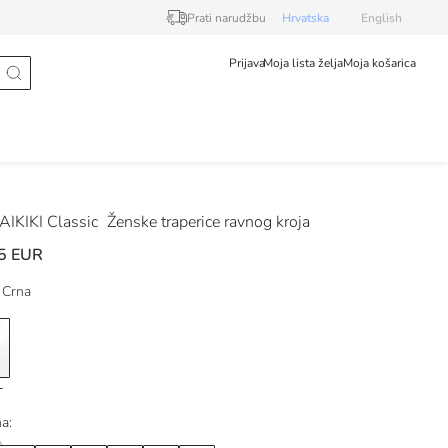
Prati narudžbu
Hrvatska
English
Prijava
Moja lista želja
Moja košarica
IKIKI Classic
Ženske traperice ravnog kroja
5 EUR
Crna
na: