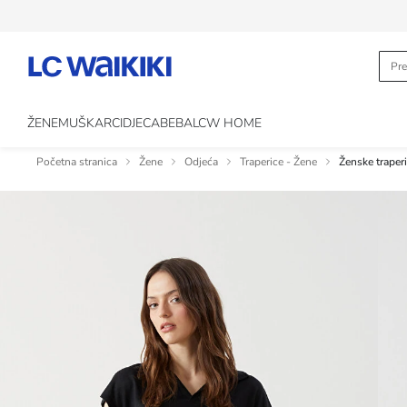
ŽENE
MUŠKARCI
DJECA
BEBA
LCW HOME
Početna stranica
Žene
Odjeća
Traperice - Žene
Ženske traper