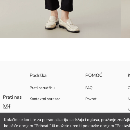
Ravni kroj; Model bezvremenskog dizajna koji se lako kombinira ima rava
Podrška
POMOĆ
K
Prati narudžbu
FAQ
Prati nas
Kontaktni obrazac
Povrat
N
Glavna Tkanina:
Podrijetlo:
M
Dobavljač:
Marka:
Kolačići se koriste za personalizaciju sadržaja i oglasa, pružanje znača
K
Spol:
kolačiće opcijom "Prihvati" ili možete urediti postavke opcijom "Postavk
Kroj: