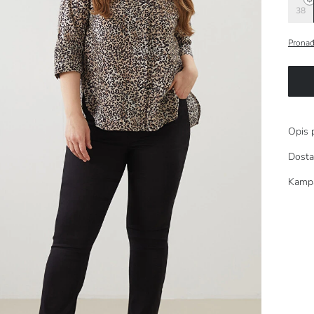
38
Pronađ
Opis 
Dosta
Kamp