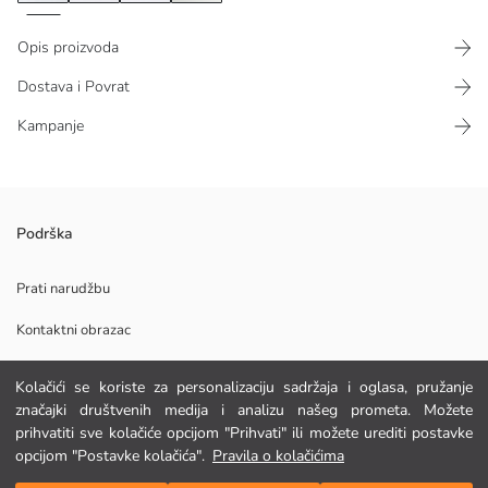
Opis proizvoda
Dostava i Povrat
Kampanje
Ženske hlače s elastičnim strukom izrađene su od tkanine s mješavinom
Podrška
lana. Imaju struk s vezicom i dizajn s dva bočna džepa.
Glavna Tkanina:
Prati narudžbu
Podrijetlo:
Kontaktni obrazac
Dobavljač:
Marka:
Spol:
Kolačići se koriste za personalizaciju sadržaja i oglasa, pružanje
Kroj:
POMOĆ
značajki društvenih medija i analizu našeg prometa. Možete
Tkanina:
prihvatiti sve kolačiće opcijom "Prihvati" ili možete urediti postavke
Kroj struka:
opcijom "Postavke kolačića".
Pravila o kolačićima
Kroj nogavice:
FAQ
Dodaj u košaricu
Debljina: