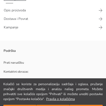
Opis proizvoda
Dostava i Povrat
Kampanje
Cargo hlače širokog kroja izrađene su od tkanine s mješavinom lana.
Podrška
Imaju cargo džepove s preklopima. Tkanina s mješavinom lana pruža
hladan i lagan osjećaj.
Prati narudžbu
Kontaktni obrazac
Glavna Tkanina:
Kolačići se koriste za personalizaciju sadržaja i oglasa, pružanje
Podrijetlo:
POMOĆ
značajki društvenih medija i analizu našeg prometa. Možete
Dobavljač:
prihvatiti sve kolačiće opcijom "Prihvati" ili možete urediti postavke
Marka:
opcijom "Postavke kolačića".
Pravila o kolačićima
Spol:
FAQ
Dodaj u košaricu
Kroj: