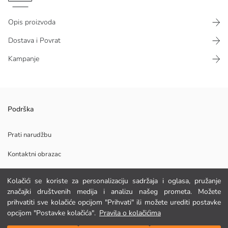
Opis proizvoda
Dostava i Povrat
Kampanje
Ženska košulja s vlastitim uzorkom, s kragnom košulje, kopčanjem na
Podrška
gumbe sprijeda, jednim džepom na prsima i preklopivim rukavima.
Glavna Tkanina:
Prati narudžbu
Podrijetlo:
Kontaktni obrazac
Dobavljač:
Marka:
Spol:
Kolačići se koriste za personalizaciju sadržaja i oglasa, pružanje
Kroj:
POMOĆ
značajki društvenih medija i analizu našeg prometa. Možete
Tkanina:
prihvatiti sve kolačiće opcijom "Prihvati" ili možete urediti postavke
Debljina:
opcijom "Postavke kolačića".
Pravila o kolačićima
FAQ
Dodaj u košaricu