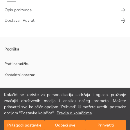
Opis proizvoda
Dostava i Povrat
Podrška
Prati narudžbu
Glavna Tkanina Gornji Dio Pidžame:
Kontaktni obrazac
Glavna Tkanina Donji Dio Pidžame:
Podrijetlo:
Dobavljač:
Marka:
Kolačići se koriste za personalizaciju sadržaja i oglasa, pružanje
POMOĆ
Spol:
značajki društvenih medija i analizu našeg prometa. Možete
Kroj:
prihvatiti sve kolačiće opcijom "Prihvati" ili možete urediti postavke
Tkanina:
FAQ
opcijom "Postavke kolačića".
Pravila o kolačićima
Dodaj u košaricu
Povrat
Prilagodi postavke
Odbaci sve
Prihvatiti