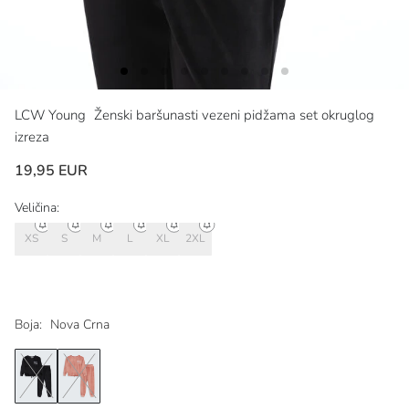
LCW Young
Ženski baršunasti vezeni pidžama set okruglog
izreza
19,95 EUR
Veličina:
XS
S
M
L
XL
2XL
Boja:
Nova Crna