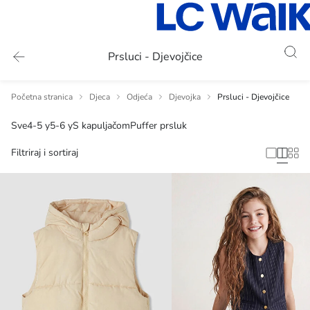
Prsluci - Djevojčice
Početna stranica
Djeca
Odjeća
Djevojka
Prsluci - Djevojčice
Sve
4-5 y
5-6 y
S kapuljačom
Puffer prsluk
Filtriraj i sortiraj