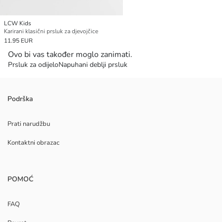
LCW Kids
Karirani klasični prsluk za djevojčice
11.95 EUR
Ovo bi vas također moglo zanimati.
Prsluk za odijelo
Napuhani deblji prsluk
Podrška
Prati narudžbu
Kontaktni obrazac
POMOĆ
FAQ