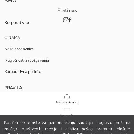
Povrat
Prati nas
Korporativno
O NAMA
Naše prodavnice
Mogućnosti zapošljavanja
Korporativna podrška
PRAVILA
Politika privatnosti i sigurnosti podataka
Početna stranica
Uvjeti korištenja
Kategorije
Kolačići se koriste za personalizaciju sadržaja i oglasa, pružanje
Politika kolačića
značajki društvenih medija i analizu našeg prometa. Možete
Moja košarica
1
/
9