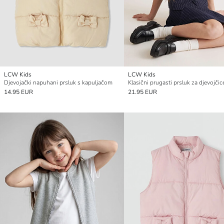
LCW Kids
LCW Kids
Djevojački napuhani prsluk s kapuljačom
Klasični prugasti prsluk za djevojčic
14.95 EUR
21.95 EUR