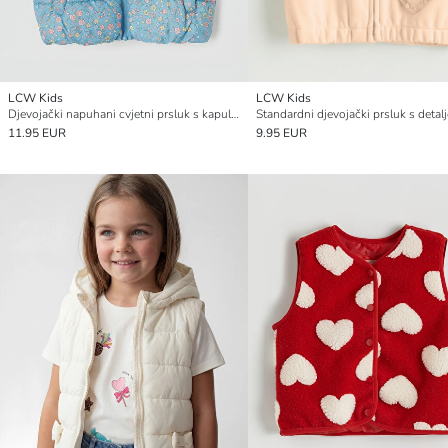
LCW Kids
LCW Kids
Djevojački napuhani cvjetni prsluk s kapuljačom
Standardni djevojački prsluk s detal
11.95 EUR
9.95 EUR