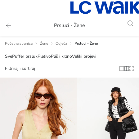
Prsluci - Žene
Početna stranica
Žene
Odjeća
Prsluci - Žene
Sve
Puffer prsluk
Pletivo
Pliš i krzno
Veliki brojevi
Filtriraj i sortiraj