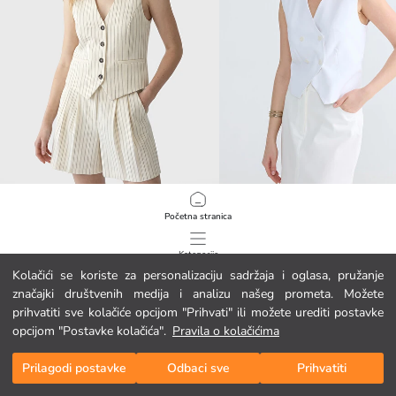
XSIDE
LCW EVERYDAY
Početna stranica
Prugasti prsluk za odijelo od tkanine s izgledom lana za žene
Klasični ženski prsluk od mješavine 
39.95 EUR
16.95 EUR
Kategorije
Kolačići se koriste za personalizaciju sadržaja i oglasa, pružanje
značajki društvenih medija i analizu našeg prometa. Možete
Moja košarica
1
/
124
prihvatiti sve kolačiće opcijom "Prihvati" ili možete urediti postavke
opcijom "Postavke kolačića".
Pravila o kolačićima
Prilagodi postavke
Odbaci sve
Prihvatiti