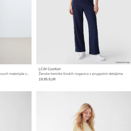
LCW Comfort
Beli donji deo trenerke za žene od soft touch materijala sa lastikom
Ženske trenirke širokih nogavica s prugastim detaljima
19.95 EUR