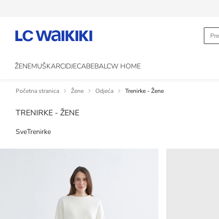
ŽENE
MUŠKARCI
DJECA
BEBA
LCW HOME
Početna stranica
Žene
Odjeća
Trenirke - Žene
TRENIRKE - ŽENE
Sve
Trenirke