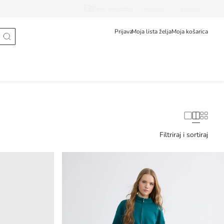
Prati narudžbu
Hrvatska
English
Prijava
Moja lista želja
Moja košarica
Filtriraj i sortiraj