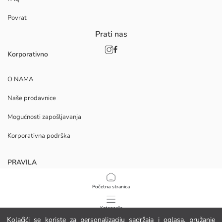
Povrat
Prati nas
Korporativno
O NAMA
Naše prodavnice
Mogućnosti zapošljavanja
Korporativna podrška
PRAVILA
Politika privatnosti i sigurnosti podataka
Početna stranica
Uvjeti korištenja
Kategorije
Kolačići se koriste za personalizaciju sadržaja i oglasa, pružanje