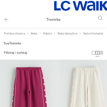
Trenirke
Početna stranica
Beba
Odjeća
Beba djevojčica
Setovi/ kompleti -
Sve
Trenirke
Filtriraj i sortiraj